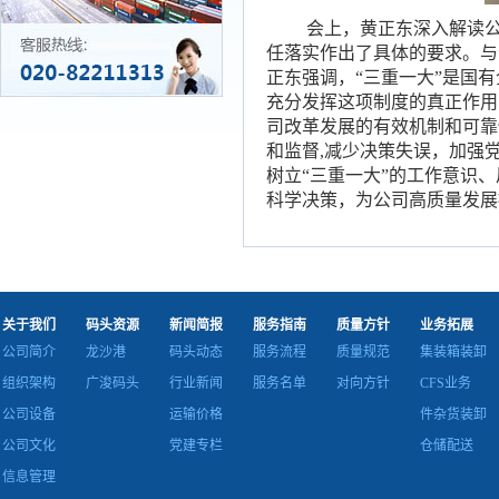
会上，黄正东深入解读
任落实作出了具体的要求。与
正东强调
，
“三重一大”是国
充分发挥这项制度的真正作用
司
改革发展的有效机制和可靠
和监督
,减少决策失误，加强
树立
“三重一大”的工作意识
科学决策，为公司高质量发展
关于我们
码头资源
新闻简报
服务指南
质量方针
业务拓展
公司简介
龙沙港
码头动态
服务流程
质量规范
集装箱装卸
组织架构
广浚码头
行业新闻
服务名单
对向方针
CFS业务
公司设备
运输价格
件杂货装卸
公司文化
党建专栏
仓储配送
信息管理