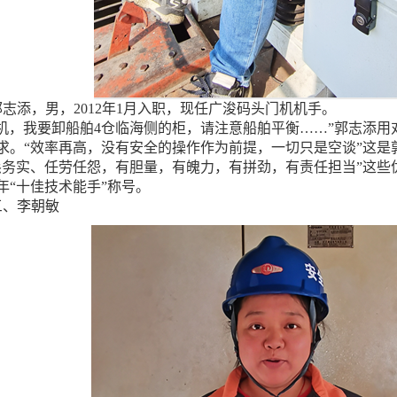
添，男，2012年1月入职，现任广浚码头门机机手。
号机，我要卸船舶4仓临海侧的柜，请注意船舶平衡……”郭志添
求。“效率再高，没有安全的操作作为前提，一切只是空谈”这是
恳务实、任劳任怨，有胆量，有魄力，有拼劲，有责任担当”这些
22年“十佳技术能手”称号。
、李朝敏