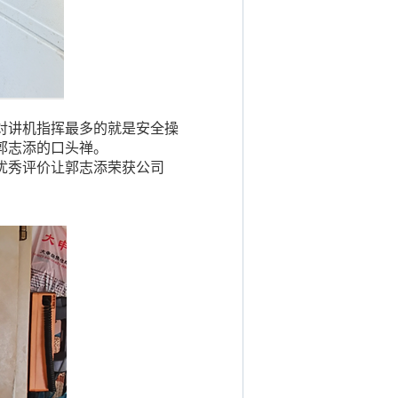
用对讲机指挥最多的就是安全操
郭志添的口头禅。
优秀评价让郭志添荣获公司