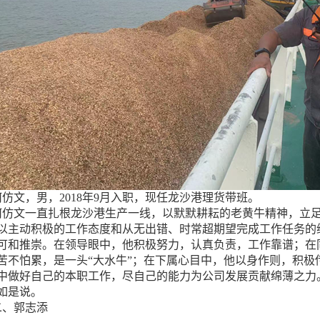
文，男，2018年9月入职，现任龙沙港理货带班。
文一直扎根龙沙港生产一线，以默默耕耘的老黄牛精神，立足
以主动积极的工作态度和从无出错、时常超期望完成工作任务的
可和推崇。在领导眼中，他积极努力，认真负责，工作靠谱；在
苦不怕累，是一头“大水牛”；在下属心目中，他以身作则，积极
中做好自己的本职工作，尽自己的能力为公司发展贡献绵薄之力
如是说。
、郭志添