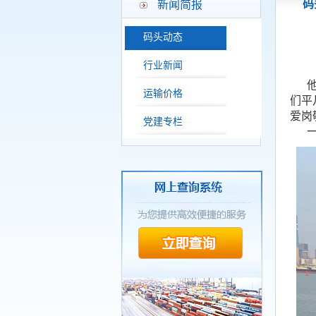
码
新闻简报
码头动态
行业新闻
他们
运输价格
们平
爱岗
党建专栏
一