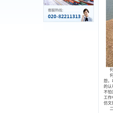
何仿
何仿
怨，
的认
不怕
工作
仿文
二