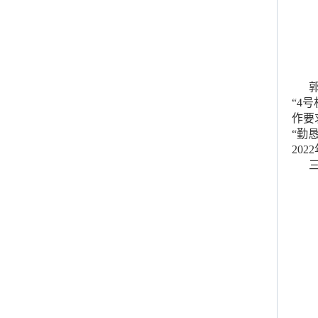
郭志
“4
作要
“勤
20
三