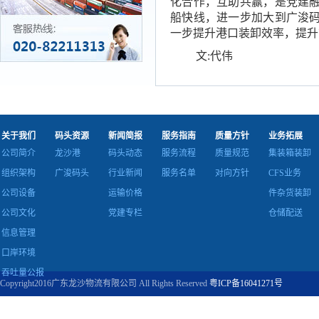
化合作，互助共赢，是党建
船快线
，
进一步
加大到广浚
一步
提升
港口
装卸
效率
，提升
文:代伟
关于我们
码头资源
新闻简报
服务指南
质量方针
业务拓展
公司简介
龙沙港
码头动态
服务流程
质量规范
集装箱装卸
组织架构
广浚码头
行业新闻
服务名单
对向方针
CFS业务
公司设备
运输价格
件杂货装卸
公司文化
党建专栏
仓储配送
信息管理
口岸环境
吞吐量公报
Copyright2016广东龙沙物流有限公司 All Rights Reserved
粤ICP备16041271号