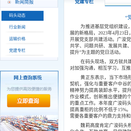
党建专栏
新闻简报
码头动态
“
为推进基层党组织建设
行业新闻
展的新格局，
2023年4月2
运输价格
开展党支部共建活动。
广浚
共学、问题共研、发展共建、
党建专栏
提升”为主题的党日活动。
在码头现场，双方就共建
对
加强沟通，相互学习，互推
黄正东表示，
当下市场
契机，
强化与重要客户中谷
精神努力提高装卸水平，提
作业模式，创新推出便捷的
的重点工作。本年度广浚码
提高重柜的比例
不低于
15
需要各重要客户的鼎力支持和
魏莉高度肯定广浚码头积