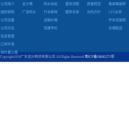
公司简介
龙沙港
码头动态
服务流程
质量规范
集装箱装卸
组织架构
广浚码头
行业新闻
服务名单
对向方针
CFS业务
公司设备
运输价格
件杂货装卸
公司文化
党建专栏
仓储配送
信息管理
口岸环境
吞吐量公报
Copyright2016广东龙沙物流有限公司 All Rights Reserved
粤ICP备16041271号