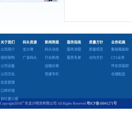
关于我们
码头资源
新闻简报
服务指南
质量方针
业务拓展
公司简介
龙沙港
码头动态
服务流程
质量规范
集装箱装卸
组织架构
广浚码头
行业新闻
服务名单
对向方针
CFS业务
公司设备
运输价格
件杂货装卸
公司文化
党建专栏
仓储配送
信息管理
口岸环境
吞吐量公报
Copyright2016广东龙沙物流有限公司 All Rights Reserved
粤ICP备16041271号